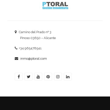
Camino del Prado nº 3
Pinoso 03650 – Alicante
+34 965478541
inmo@ptoral.com