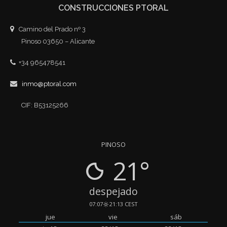
CONSTRUCCIONES PTORAL
Camino del Prado nº 3
Pinoso 03650 – Alicante
+34 965478541
inmo@ptoral.com
CIF: B53125266
PINOSO
21°
despejado
07:07
21:13 CEST
jue
vie
sáb