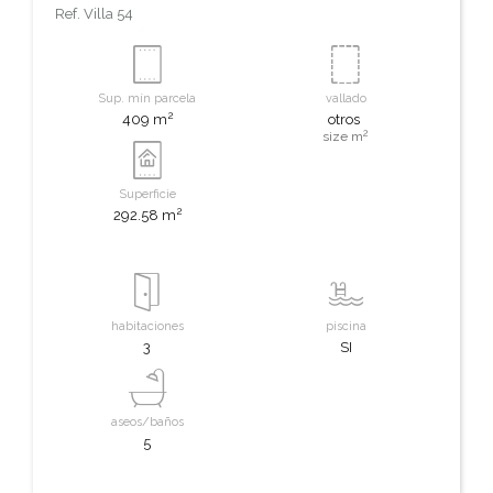
Ref.
Villa 54
Sup. mín parcela
vallado
2
409 m
otros
2
size m
Superficie
2
292.58 m
habitaciones
piscina
3
SI
aseos/baños
5