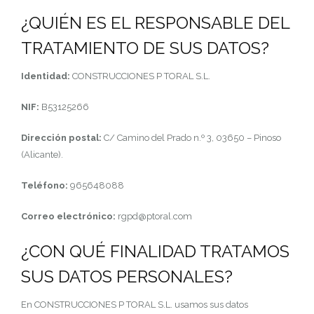
¿QUIÉN ES EL RESPONSABLE DEL
TRATAMIENTO DE SUS DATOS?
Identidad:
CONSTRUCCIONES P TORAL S.L.
NIF:
B53125266
Dirección postal:
C/ Camino del Prado n.º 3, 03650 – Pinoso
(Alicante).
Teléfono:
965648088
Correo electrónico:
rgpd@ptoral.com
¿CON QUÉ FINALIDAD TRATAMOS
SUS DATOS PERSONALES?
En CONSTRUCCIONES P TORAL S.L. usamos sus datos