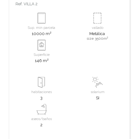
Ref.
VILLA 2
Sup. mín parcela
vallado
2
10000 m
Metálica
2
size 3500m
Superficie
2
146 m
habitaciones
solarium
3
SI
aseos/baños
2