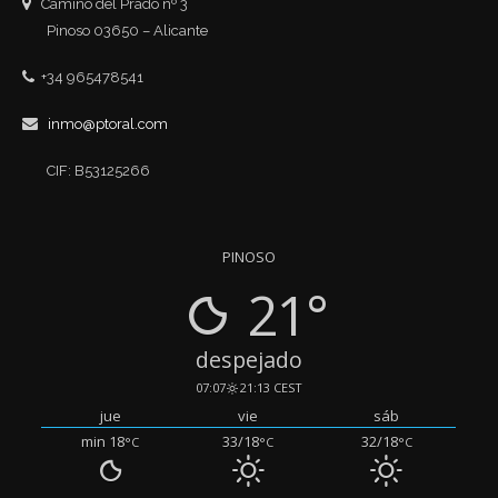
Camino del Prado nº 3
Pinoso 03650 – Alicante
+34 965478541
inmo@ptoral.com
CIF: B53125266
PINOSO
21°
despejado
07:07
21:13 CEST
jue
vie
sáb
min 18
33/18
32/18
°C
°C
°C