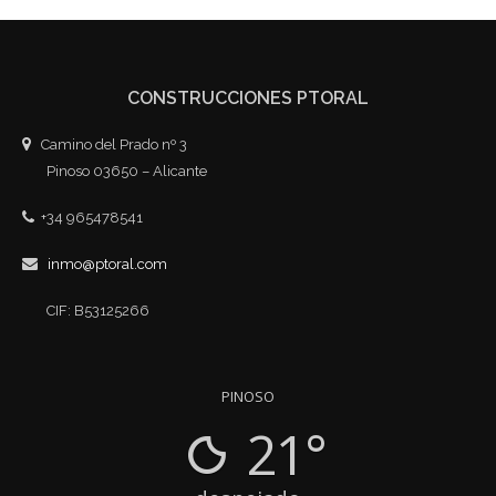
CONSTRUCCIONES PTORAL
Camino del Prado nº 3
Pinoso 03650 – Alicante
+34 965478541
inmo@ptoral.com
CIF: B53125266
PINOSO
21°