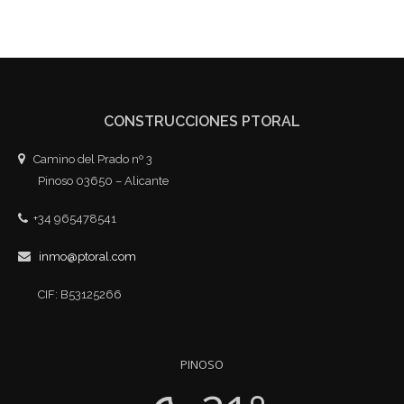
CONSTRUCCIONES PTORAL
Camino del Prado nº 3
Pinoso 03650 – Alicante
+34 965478541
inmo@ptoral.com
CIF: B53125266
PINOSO