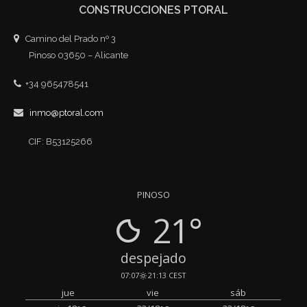
CONSTRUCCIONES PTORAL
Camino del Prado nº 3
Pinoso 03650 – Alicante
+34 965478541
inmo@ptoral.com
CIF: B53125266
PINOSO
21°
despejado
07:07
21:13 CEST
jue
vie
sáb