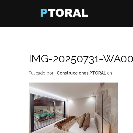
IMG-20250731-WA0
Pulicado por :
Construcciones PTORAL
en