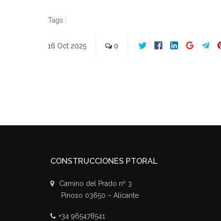
Tags :
16
Oct
2025
0
CONSTRUCCIONES PTORAL
Camino del Prado nº 3
Pinoso 03650 – Alicante
+34 965478541