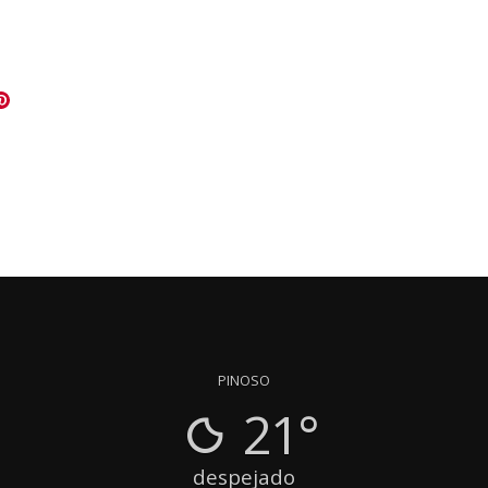
PINOSO
21°
despejado