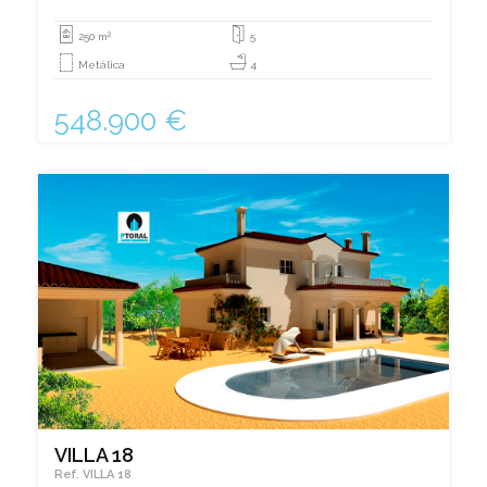
2
250 m
5
Metálica
4
548.900 €
VILLA 18
Ref. VILLA 18