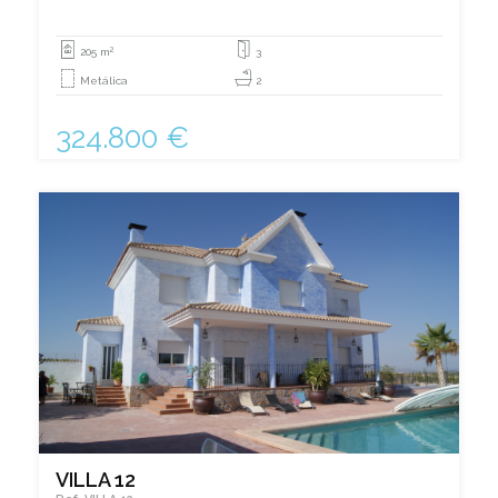
2
205 m
3
Metálica
2
324.800 €
VILLA 12