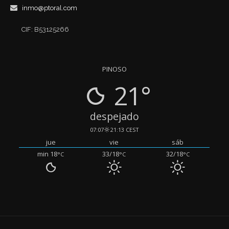
inmo@ptoral.com
CIF: B53125266
PINOSO
21°
despejado
07:07
21:13 CEST
jue
vie
sáb
min 18
33/18
32/18
°C
°C
°C