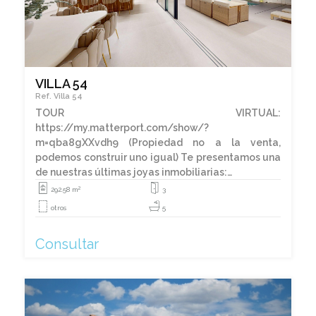
VILLA 54
Ref. Villa 54
TOUR VIRTUAL:
https://my.matterport.com/show/?
m=qba8gXXvdh9 (Propiedad no a la venta,
podemos construir uno igual) Te presentamos una
de nuestras últimas joyas inmobiliarias:…
2
292.58 m
3
otros
5
Consultar