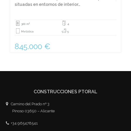
situadas en entornos de interior…
2
300 m
4
Metálica
5
845.000 €
CONSTRUCCIONES PTORAL
Camino del Prado nº 3
Pinoso 03650 – Alicante
+34 965478541