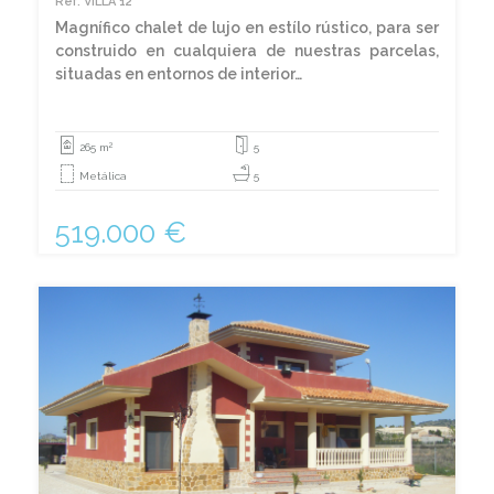
Ref. VILLA 12
Magnífico chalet de lujo en estílo rústico, para ser
construido en cualquiera de nuestras parcelas,
situadas en entornos de interior…
2
265 m
5
Metálica
5
519.000 €