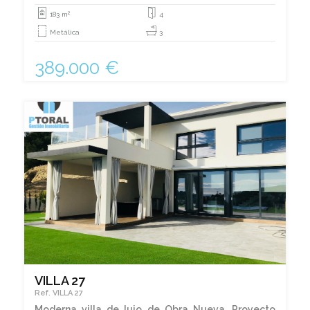
2
183 m
4
Metálica
3
389.000 €
VILLA 27
Ref. VILLA 27
Moderna villa de lujo de Obra Nueva. Proyecto