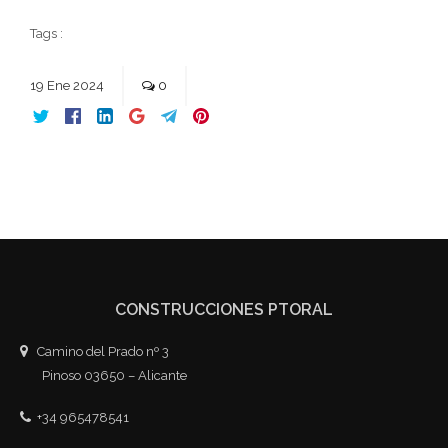
Tags :
19
Ene
2024
0
CONSTRUCCIONES PTORAL
Camino del Prado nº 3
Pinoso 03650 – Alicante
+34 965478541