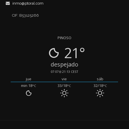
inmo@ptoral.com
CIF: B53125266
PINOSO
21°
despejado
07:07
21:13 CEST
jue
vie
sáb
min 18
33/18
32/18
°C
°C
°C