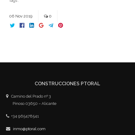
Tags :
06
Nov
2019
0
CONSTRUCCIONES PTORAL
Camino del Prado nº 3
Pinoso 03650 – Alicante
+34 965478541
inmo@ptoral.com