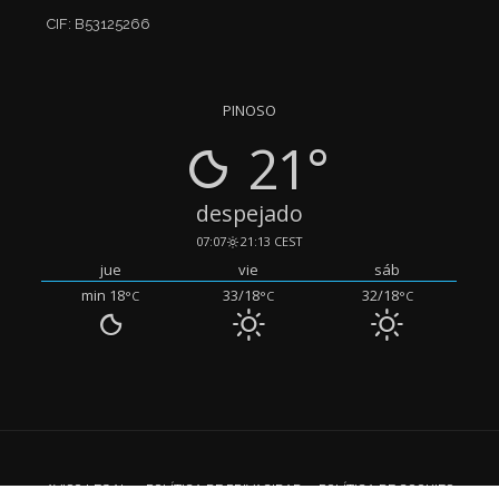
CIF: B53125266
PINOSO
21°
despejado
07:07
21:13 CEST
jue
vie
sáb
min 18
33/18
32/18
°C
°C
°C
AVISO LEGAL
POLÍTICA DE PRIVACIDAD
POLÍTICA DE COOKIES