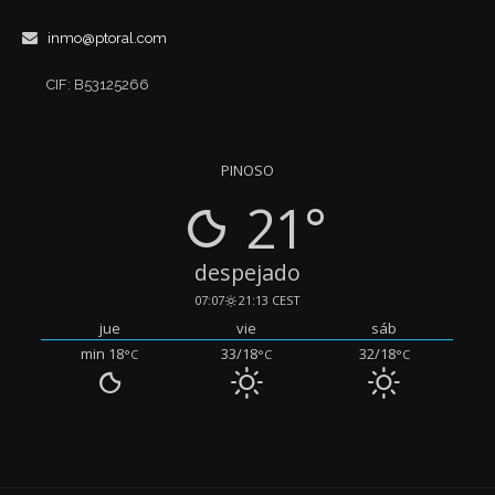
inmo@ptoral.com
CIF: B53125266
PINOSO
21°
despejado
07:07
21:13 CEST
jue
vie
sáb
min 18
33/18
32/18
°C
°C
°C