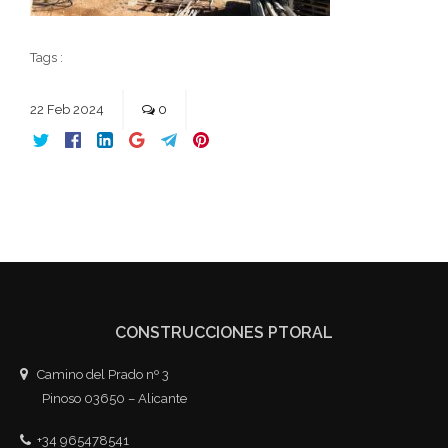
Tags :
22
Feb
2024
0
CONSTRUCCIONES PTORAL
Camino del Prado nº 3
Pinoso 03650 – Alicante
+34 965478541