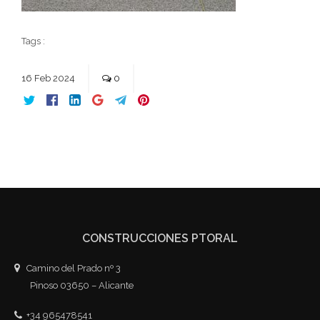
Tags :
16
Feb
2024
0
CONSTRUCCIONES PTORAL
Camino del Prado nº 3
Pinoso 03650 – Alicante
+34 965478541