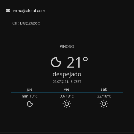
inmo@ptoral.com
CIF: B53125266
PINOSO
21°
despejado
07:07
21:13 CEST
jue
vie
sáb
min 18
33/18
32/18
°C
°C
°C