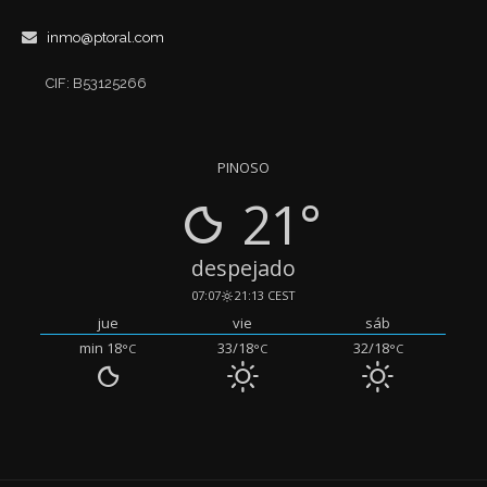
inmo@ptoral.com
CIF: B53125266
PINOSO
21°
despejado
07:07
21:13 CEST
jue
vie
sáb
min 18
33/18
32/18
°C
°C
°C