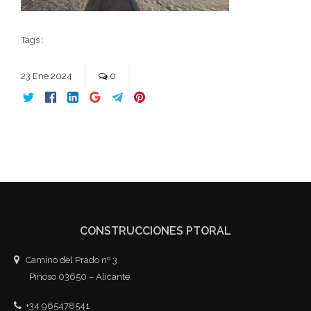
Tags :
23
Ene
2024
0
CONSTRUCCIONES PTORAL
Camino del Prado nº 3
Pinoso 03650 – Alicante
+34 965478541