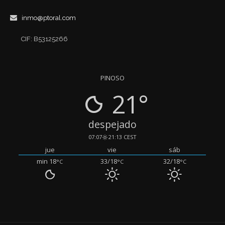
inmo@ptoral.com
CIF: B53125266
PINOSO
21°
despejado
07:07
21:13 CEST
jue
vie
sáb
min 18
33/18
32/18
°C
°C
°C