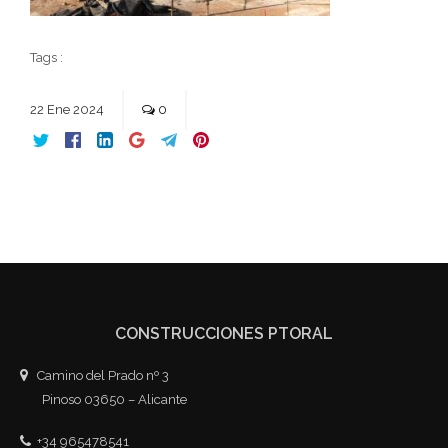
Tags :
22
Ene
2024
0
CONSTRUCCIONES PTORAL
Camino del Prado nº 3
Pinoso 03650 – Alicante
+34 965478541