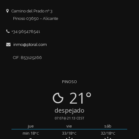
Camino del Prado nº 3
Pinoso 03650 – Alicante
+34 965478541
inmo@ptoral.com
CIF: B53125266
PINOSO
21°
despejado
07:07
21:13 CEST
jue
vie
sáb
min 18
33/18
32/18
°C
°C
°C