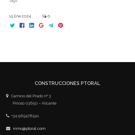
Tags :
15
Ene
2024
0
CONSTRUCCIONES PTORAL
Camino del Prado nº 3
Pinoso 03650 – Alicante
+34 965478541
inmo@ptoral.com