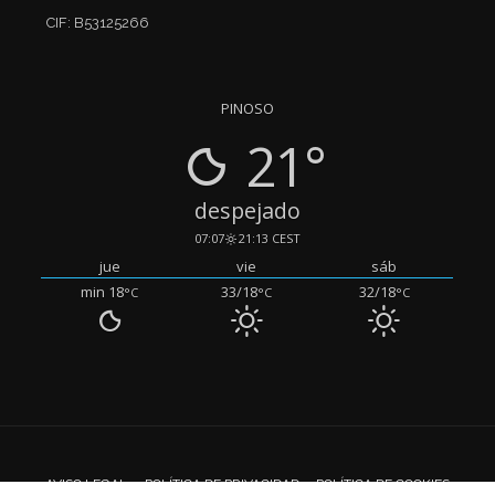
CIF: B53125266
PINOSO
21°
despejado
07:07
21:13 CEST
jue
vie
sáb
min 18
33/18
32/18
°C
°C
°C
AVISO LEGAL
POLÍTICA DE PRIVACIDAD
POLÍTICA DE COOKIES