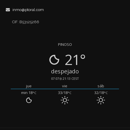
inmo@ptoral.com
CIF: B53125266
PINOSO
21°
despejado
07:07
21:13 CEST
jue
vie
sáb
min 18
33/18
32/18
°C
°C
°C