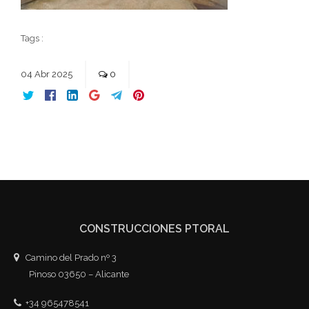
Tags :
04
Abr
2025
0
CONSTRUCCIONES PTORAL
Camino del Prado nº 3
Pinoso 03650 – Alicante
+34 965478541