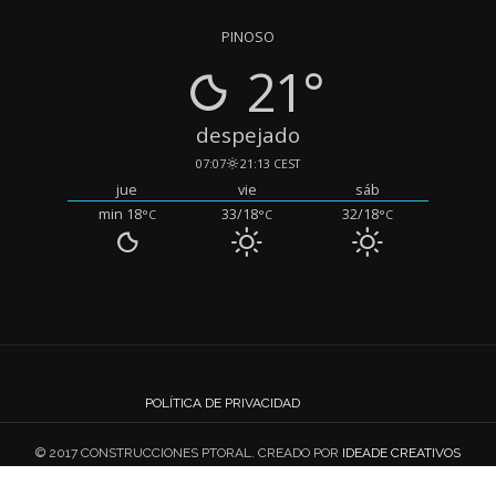
PINOSO
21°
despejado
07:07
21:13 CEST
jue
vie
sáb
min 18
33/18
32/18
°C
°C
°C
POLÍTICA DE PRIVACIDAD
© 2017 CONSTRUCCIONES PTORAL. CREADO POR
IDEADE CREATIVOS