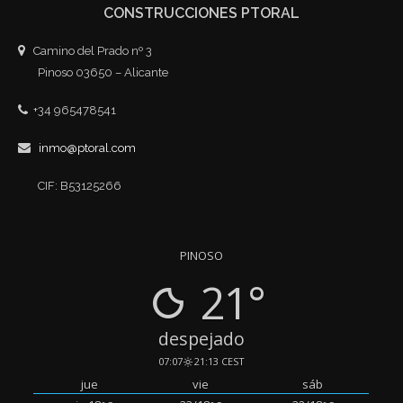
CONSTRUCCIONES PTORAL
Camino del Prado nº 3
Pinoso 03650 – Alicante
+34 965478541
inmo@ptoral.com
CIF: B53125266
PINOSO
21°
despejado
07:07
21:13 CEST
jue
vie
sáb