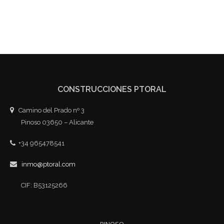
CONSTRUCCIONES PTORAL
Camino del Prado nº 3
Pinoso 03650 – Alicante
+34 965478541
inmo@ptoral.com
CIF: B53125266
PINOSO