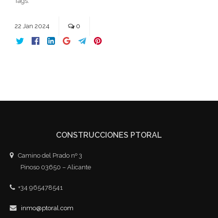
Tags:
22
Jan
2024
0
CONSTRUCCIONES PTORAL
Camino del Prado nº 3
Pinoso 03650 – Alicante
+34 965478541
inmo@ptoral.com