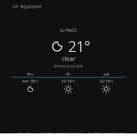
CIF: B53125266
EL PINÓS
21°
clear
07:07
21:13 CEST
thu
fri
sat
min 18
33/18
32/18
°C
°C
°C
AVISO LEGAL
POLÍTICA DE PRIVACIDAD
POLÍTICA DE COOKIES