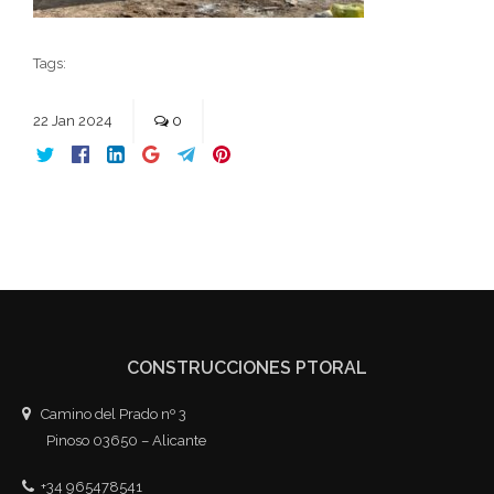
Tags:
22
Jan
2024
0
CONSTRUCCIONES PTORAL
Camino del Prado nº 3
Pinoso 03650 – Alicante
+34 965478541