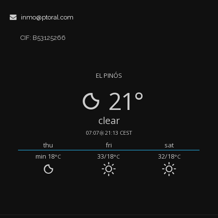
inmo@ptoral.com
CIF: B53125266
EL PINÓS
21°
clear
07:07
21:13 CEST
thu
fri
sat
min 18
33/18
32/18
°C
°C
°C