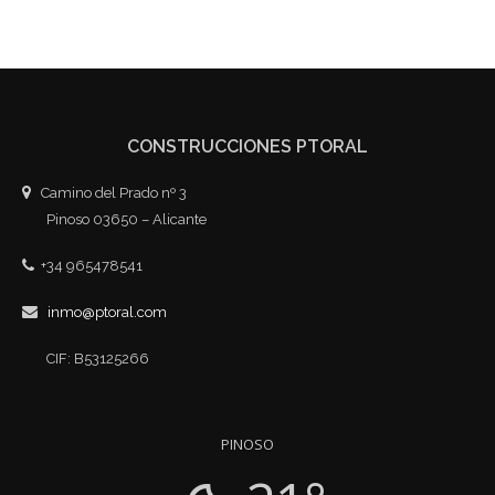
CONSTRUCCIONES PTORAL
Camino del Prado nº 3
Pinoso 03650 – Alicante
+34 965478541
inmo@ptoral.com
CIF: B53125266
PINOSO