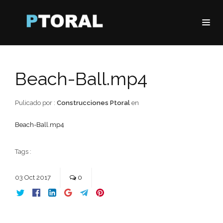
Beach-Ball.mp4
Pulicado por :
Construcciones Ptoral
en
Beach-Ball.mp4
Tags :
03
Oct
2017
0