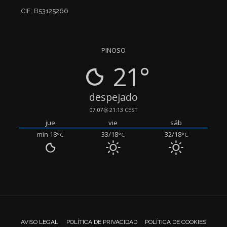
CIF: B53125266
PINOSO
21°
despejado
07:07
21:13 CEST
jue
vie
sáb
min 18
33/18
32/18
°C
°C
°C
AVISO LEGAL
POLÍTICA DE PRIVACIDAD
POLÍTICA DE COOKIES