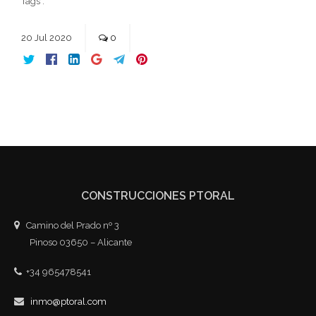
Tags :
20
Jul
2020
0
CONSTRUCCIONES PTORAL
Camino del Prado nº 3
Pinoso 03650 – Alicante
+34 965478541
inmo@ptoral.com