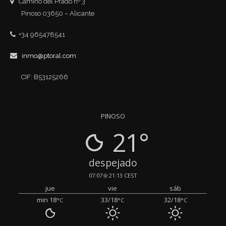
Camino del Prado nº 3
Pinoso 03650 – Alicante
+34 965478541
inmo@ptoral.com
CIF: B53125266
PINOSO
21°
despejado
07:07
21:13 CEST
jue
vie
sáb
min 18
33/18
32/18
°C
°C
°C