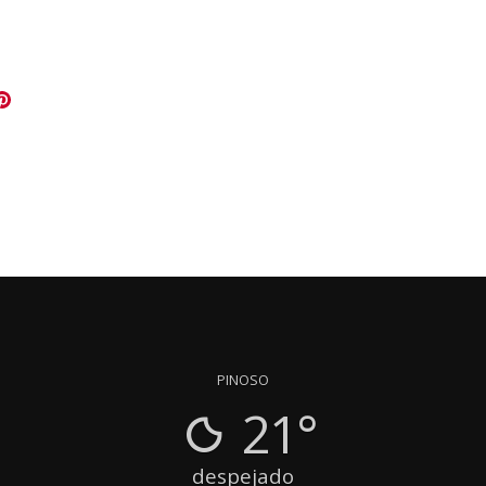
PINOSO
21°
despejado