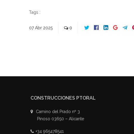
Tags :
07
Abr
2025
0
CONSTRUCCIONES PTORAL
Camino del Prado nº 3
Pinoso 03650 – Alicante
+34 965478541