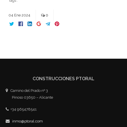
Tags :
04
Ene
2024
0
CONSTRUCCIONES PTORAL
Camino del Prado nº 3
Pinoso 03650 – Alicante
+34 965478541
inmo@ptoral.com