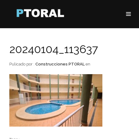
20240104_113637
Pulicado por :
Construcciones PTORAL
en