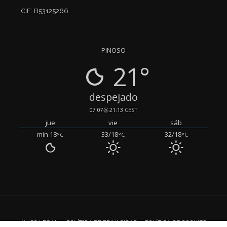
CIF: B53125266
PINOSO
21°
despejado
07:07
21:13 CEST
jue
vie
sáb
min 18
33/18
32/18
°C
°C
°C
AVISO LEGAL
POLÍTICA DE PRIVACIDAD
POLÍTICA DE COOKIES