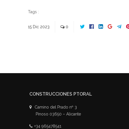
Tags :
15
Dic
2023
0
CONSTRUCCIONES PTORAL
Camino del Prado nº 3
Pinoso 03650 – Alicante
+34 965478541