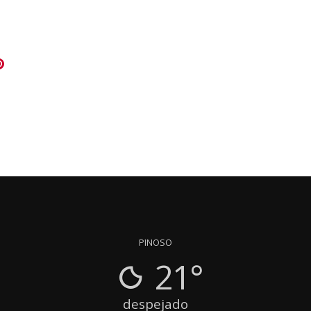
PINOSO
21°
despejado