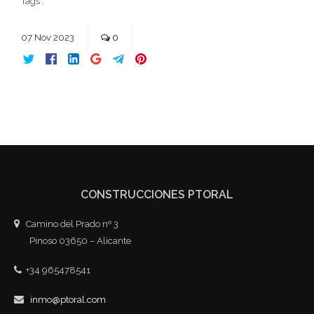
Tags :
07
Nov
2023
0
CONSTRUCCIONES PTORAL
Camino del Prado nº 3
Pinoso 03650 – Alicante
+34 965478541
inmo@ptoral.com