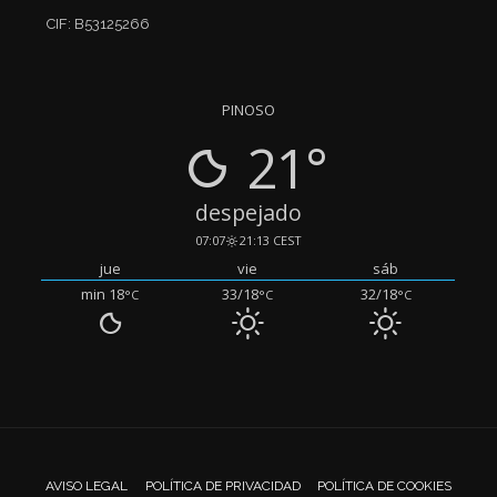
CIF: B53125266
PINOSO
21°
despejado
07:07
21:13 CEST
jue
vie
sáb
min 18
33/18
32/18
°C
°C
°C
AVISO LEGAL
POLÍTICA DE PRIVACIDAD
POLÍTICA DE COOKIES