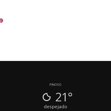
PINOSO
21°
despejado