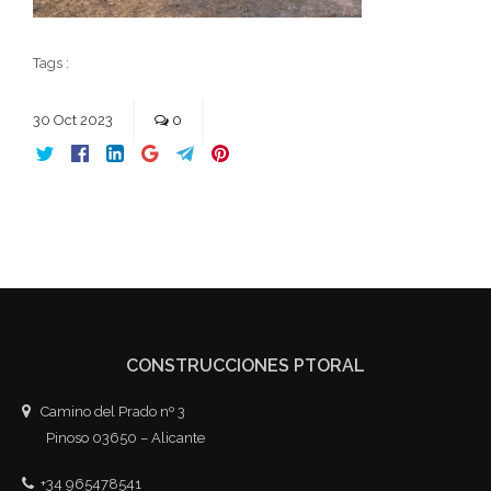
Tags :
30
Oct
2023
0
CONSTRUCCIONES PTORAL
Camino del Prado nº 3
Pinoso 03650 – Alicante
+34 965478541