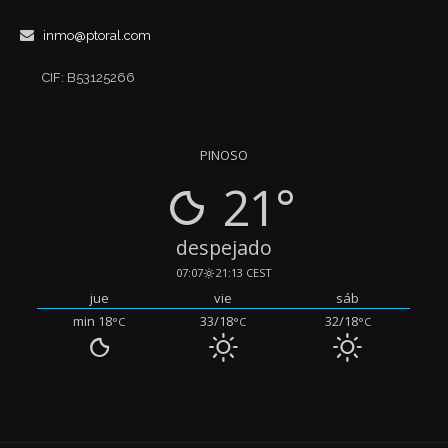
inmo@ptoral.com
CIF: B53125266
PINOSO
21°
despejado
07:07
21:13 CEST
jue
vie
sáb
min 18
33/18
32/18
°C
°C
°C