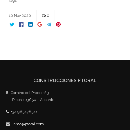
Tags :
10
Nov
2020
0
CONSTRUCCIONES PTORAL
Camino del Prado nº 3
Pinoso 03650 – Alicante
+34 965478541
inmo@ptoral.com