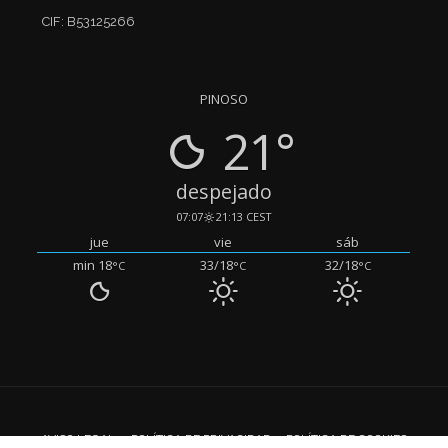
CIF: B53125266
PINOSO
21°
despejado
07:07
21:13 CEST
jue
vie
sáb
min 18
33/18
32/18
°C
°C
°C
AVISO LEGAL
POLÍTICA DE PRIVACIDAD
POLÍTICA DE COOKIES