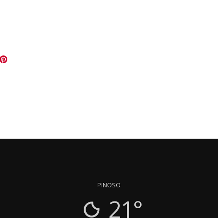
PINOSO
21°