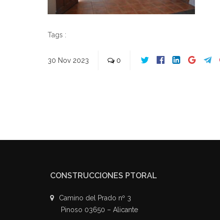
Tags :
30
Nov
2023
0
CONSTRUCCIONES PTORAL
Camino del Prado nº 3
Pinoso 03650 – Alicante