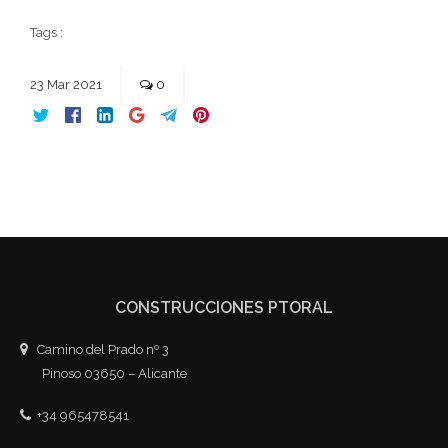
Tags :
23
Mar
2021
0
CONSTRUCCIONES PTORAL
Camino del Prado nº 3
Pinoso 03650 – Alicante
+34 965478541