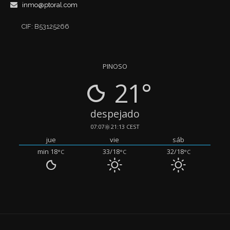
inmo@ptoral.com
CIF: B53125266
PINOSO
21°
despejado
07:07
21:13 CEST
jue
vie
sáb
min 18
33/18
32/18
°C
°C
°C