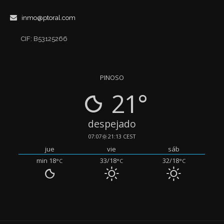
inmo@ptoral.com
CIF: B53125266
PINOSO
21°
despejado
07:07
21:13 CEST
jue
vie
sáb
min 18
33/18
32/18
°C
°C
°C