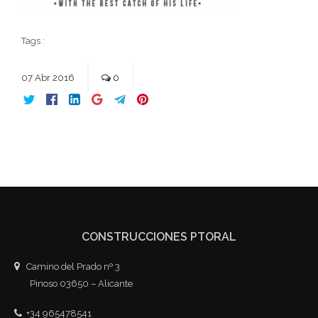
Tags :
07
Abr
2016
0
CONSTRUCCIONES PTORAL
Camino del Prado nº 3
Pinoso 03650 – Alicante
+34 965478541